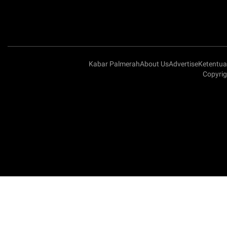
Kabar Palmerah
About Us
Advertise
Ketentu
Copyrig