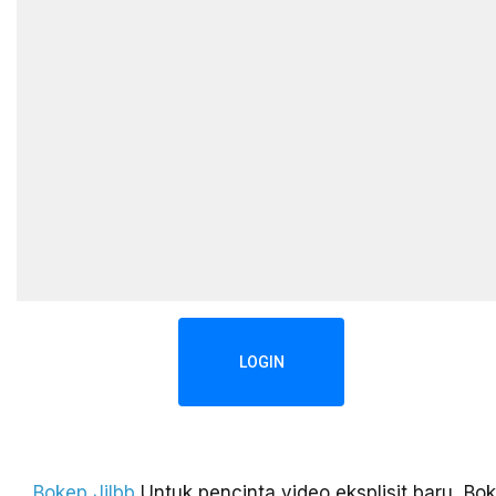
LOGIN
Bokep Jilbb
Untuk pencinta video eksplisit baru, Bok