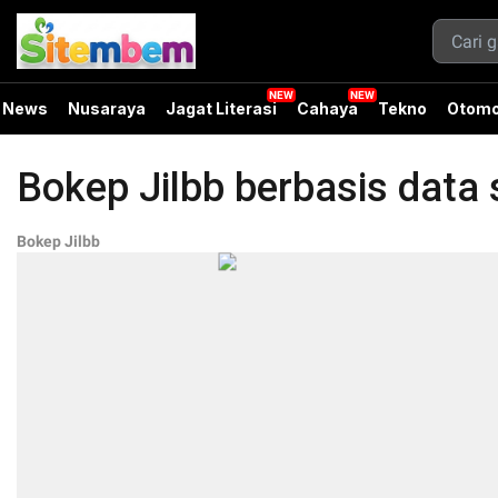
News
Nusaraya
Jagat Literasi
Cahaya
Tekno
Otomo
Bokep Jilbb berbasis data 
Bokep Jilbb