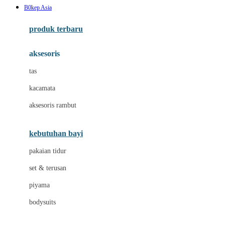
B0kep Asia
Azetabio
produk terbaru
B
aksesoris
Baabaasheepz
tas
Babiators
kacamata
Baby Dove
aksesoris rambut
Baby Jogger
Baby Rovega
kebutuhan bayi
Babybee
pakaian tidur
Banana Boat
set & terusan
Banz
piyama
Barbie
bodysuits
Beaba