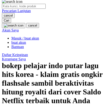
O
Pencarian Lanjutan
Oh Ma Grain
cancel
Okiedog
Cari
cancel
P
Akun Saya
Masuk / buat akun
Peachy
buat akun
Phil & Ted's
Bantuan
Philips Avent
Daftar Keinginan
Keranjang Saya
Pigeon
bokep pelajar indo putar lagu
Playgro
hits korea - klaim gratis ongkir
Poled Global
flashsale sambil beraktivitas
Ponycycle
hitung royalti dari cover Saldo
Puma
Netflix terbaik untuk Anda
Pureats