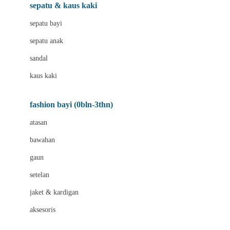
Beauty Barn
sepatu & kaus kaki
Bio Oil
sepatu bayi
Biolane
sepatu anak
Bite Fighters
sandal
Bizzi Growin
kaus kaki
Blackmores
fashion bayi (0bln-3thn)
Blooming Marvellous
atasan
Bonnels
bawahan
Bravado
gaun
Bruder
setelan
Brush Baby
jaket & kardigan
Buds Organics
aksesoris
Bugaboo
Buggygear