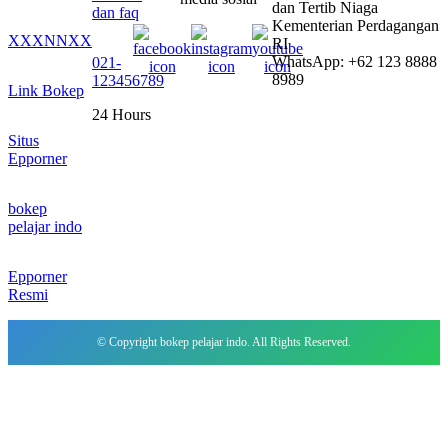
dan Tertib Niaga
dan faq
Kementerian Perdagangan
XXXNNXX
RI
WhatsApp: +62 123 8888
021-
8989
123456789
Link Bokep
24 Hours
Situs
Epporner
bokep
pelajar indo
Epporner
Resmi
© Copyright bokep pelajar indo. All Rights Reserved.