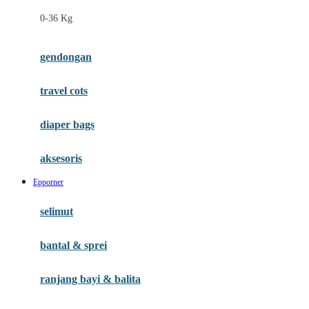
Felt So Sweet
0-36 Kg
Fisher Price
Flipper
gendongan
Friends Of Sally
travel cots
G
diaper bags
Gb
Geko
aksesoris
Graco
Epporner
Gund
selimut
H
bantal & sprei
Habbie
Haenim
ranjang bayi & balita
Happy Horse