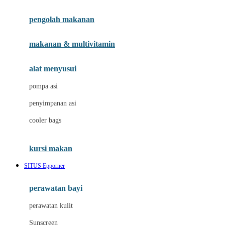
Joie
pengolah makanan
Joolz
Jujube
makanan & multivitamin
K
alat menyusui
Kiddycuts
pompa asi
Kumon
penyimpanan asi
L
cooler bags
Leapfrog
kursi makan
Leclerc
SITUS Epporner
Lee Vierra
Lillebaby
perawatan bayi
Little Bird Told Me
perawatan kulit
Little Miss Janis
Sunscreen