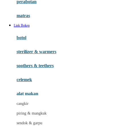
perabotan
Happy Tummy
Hauck
matras
Havaianas
Link Bokep
Hegen
botol
Hot Wheels
sterilizer & warmers
Hybrid
soothers & teethers
I
Inlacta DHA
celemek
Interlac
alat makan
Ivenet
cangkir
J
piring & mangkuk
Jack N Jill
sendok & garpu