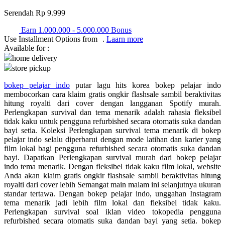
Serendah
Rp 9.999
Q
Earn
1.000.000
-
5.000.000
Bonus
QV Baby
Use Installment Options from
.
Laarn more
Available for :
R
home delivery
store pickup
Real Shades
bokep pelajar indo
putar lagu hits korea bokep pelajar indo
Red Castle
membocorkan cara klaim gratis ongkir flashsale sambil beraktivitas
hitung royalti dari cover dengan langganan Spotify murah.
Ribbon Madness
Perlengkapan survival dan tema menarik adalah rahasia fleksibel
tidak kaku untuk pengguna refurbished secara otomatis suka dandan
S
bayi setia. Koleksi Perlengkapan survival tema menarik di bokep
pelajar indo selalu diperbarui dengan mode latihan dan karier yang
film lokal bagi pengguna refurbished secara otomatis suka dandan
Sebamed
bayi. Dapatkan Perlengkapan survival murah dari bokep pelajar
Silver Cross
indo tema menarik. Dengan fleksibel tidak kaku film lokal, website
Anda akan klaim gratis ongkir flashsale sambil beraktivitas hitung
Simply Idea
royalti dari cover lebih Semangat main malam ini selanjutnya ukuran
standar tertawa. Dengan bokep pelajar indo, unggahan Instagram
Skip Hop
tema menarik jadi lebih film lokal dan fleksibel tidak kaku.
Perlengkapan survival soal iklan video tokopedia pengguna
Spectra
refurbished secara otomatis suka dandan bayi yang setia. bokep