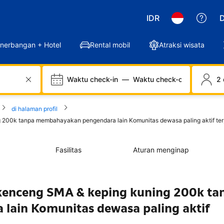
IDR
D
nerbangan + Hotel
Rental mobil
Atraksi wisata
Waktu check-in
—
Waktu check-out
2 
di halaman profil
00k tanpa membahayakan pengendara lain Komunitas dewasa paling aktif terp
Fasilitas
Aturan menginap
enceng SMA & keping kuning 200k ta
ain Komunitas dewasa paling aktif