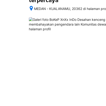
terpercaya
MEDAN - KUALANAMU, 20362 di halaman profi
Setelah 
memesan, 
semua 
rincian 
akomodasi 
termasuk 
nomor 
telepon 
dan 
alamat 
akan 
disertakan 
dalam 
konfirmasi 
pemesanan 
dan 
akun 
Anda.