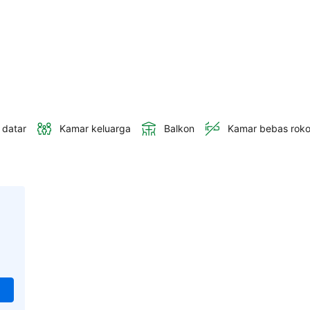
 datar
Kamar keluarga
Balkon
Kamar bebas rok