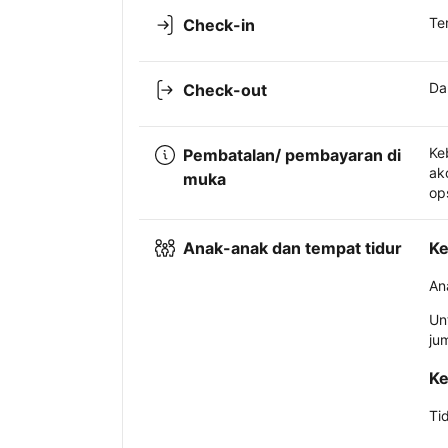
Te
Check-in
Da
Check-out
Ke
Pembatalan/ pembayaran di
ak
muka
op
Anak-anak dan tempat tidur
Ke
An
Un
ju
Ke
Ti