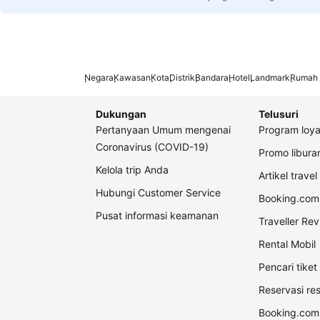
Negara
Kawasan
Kota
Distrik
Bandara
Hotel
Landmark
Rumah 
Dukungan
Telusuri
Pertanyaan Umum mengenai
Program loya
Coronavirus (COVID-19)
Promo libur
Kelola trip Anda
Artikel travel
Hubungi Customer Service
Booking.com 
Pusat informasi keamanan
Traveller Re
Rental Mobil
Pencari tike
Reservasi re
Booking.com