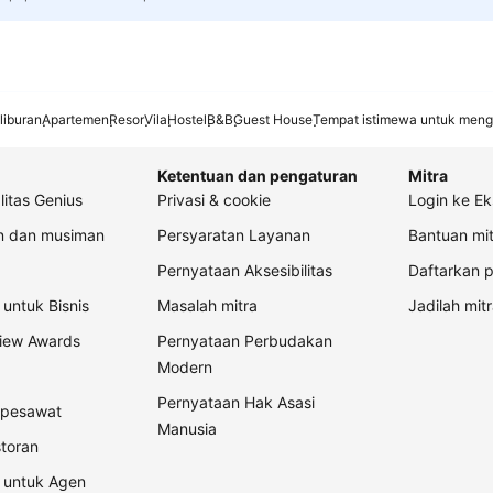
liburan
Apartemen
Resor
Vila
Hostel
B&B
Guest House
Tempat istimewa untuk meng
Ketentuan dan pengaturan
Mitra
litas Genius
Privasi & cookie
Login ke Ek
an dan musiman
Persyaratan Layanan
Bantuan mit
Pernyataan Aksesibilitas
Daftarkan p
untuk Bisnis
Masalah mitra
Jadilah mitr
view Awards
Pernyataan Perbudakan
Modern
Pernyataan Hak Asasi
t pesawat
Manusia
storan
 untuk Agen