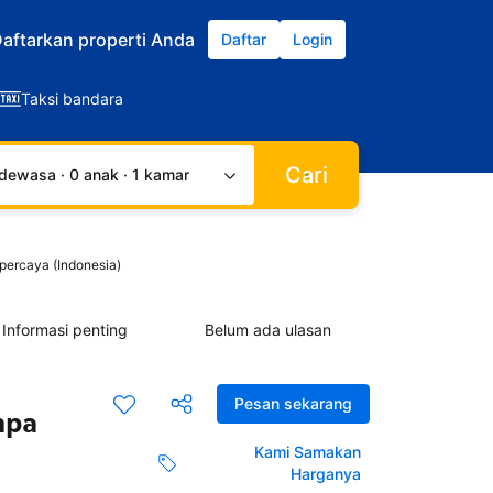
aftarkan properti Anda
Daftar
Login
Taksi bandara
Cari
dewasa · 0 anak · 1 kamar
ercaya (Indonesia)
Informasi penting
Belum ada ulasan
Pesan sekarang
npa
Kami Samakan
Harganya