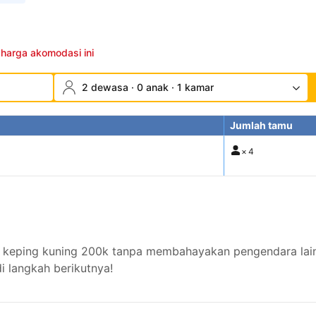
 harga akomodasi ini
2 dewasa · 0 anak · 1 kamar
Jumlah tamu
×
4
eping kuning 200k tanpa membahayakan pengendara lain 
 langkah berikutnya!