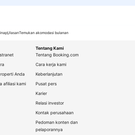
inap
Ulasan
Temukan akomodasi bulanan
Tentang Kami
stranet
Tentang Booking.com
ra
Cara kerja kami
roperti Anda
Keberlanjutan
a afiliasi kami
Pusat pers
Karier
Relasi investor
Kontak perusahaan
Pedoman konten dan
pelaporannya