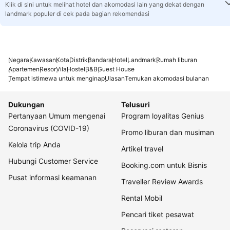
Klik di sini untuk melihat hotel dan akomodasi lain yang dekat dengan
landmark populer di cek pada bagian rekomendasi
Negara
Kawasan
Kota
Distrik
Bandara
Hotel
Landmark
Rumah liburan
Apartemen
Resor
Vila
Hostel
B&B
Guest House
Tempat istimewa untuk menginap
Ulasan
Temukan akomodasi bulanan
Dukungan
Telusuri
Pertanyaan Umum mengenai
Program loyalitas Genius
Coronavirus (COVID-19)
Promo liburan dan musiman
Kelola trip Anda
Artikel travel
Hubungi Customer Service
Booking.com untuk Bisnis
Pusat informasi keamanan
Traveller Review Awards
Rental Mobil
Pencari tiket pesawat