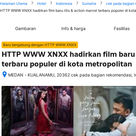
Halaman Utama
Hotel
Indonesia
Sumatra
cek pada bagian
HTTP WWW XNXX hadirkan film baru rilis & action marvel terbaru populer di kota
Gambaran
Info & harga
Fasilitas
Baru bergabung dengan HTTP WWW XNXX
HTTP WWW XNXX hadirkan film baru ri
terbaru populer di kota metropolitan
MEDAN - KUALANAMU, 20362 cek pada bagian rekomendasi, I
Setelah 
memesan, 
semua 
rincian 
akomodasi 
termasuk 
nomor 
telepon 
dan 
alamat 