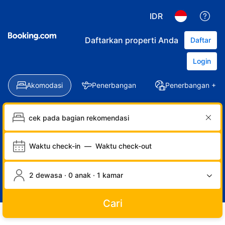
IDR
Daftarkan properti Anda
Daftar
Login
Akomodasi
Penerbangan
Penerbangan + Ho
Waktu check-in
—
Waktu check-out
2 dewasa · 0 anak · 1 kamar
Cari