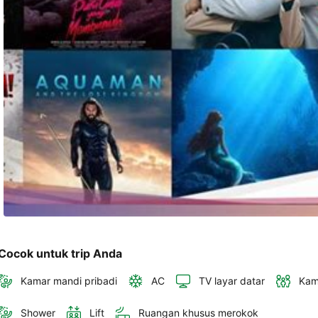
akan 
disertakan 
dalam 
konfirmasi 
pemesanan 
dan 
akun 
Anda.
Cocok untuk trip Anda
Kamar mandi pribadi
AC
TV layar datar
Kam
Shower
Lift
Ruangan khusus merokok