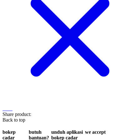
Share product:
Back to top
bokep
butuh
unduh aplikasi
we accept
cadar
bantuan?
bokep cadar