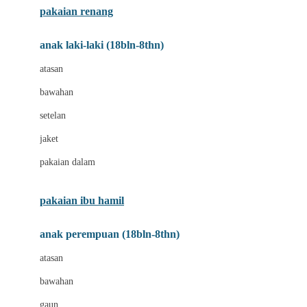
pakaian renang
Bumkins
anak laki-laki (18bln-8thn)
C
atasan
Cetaphil
bawahan
Chicco
setelan
Childlife
jaket
Clevamama
pakaian dalam
Cocolatte
Cottonseeds
pakaian ibu hamil
Cozy N Safe
anak perempuan (18bln-8thn)
Crane
atasan
Cybex
bawahan
D
gaun