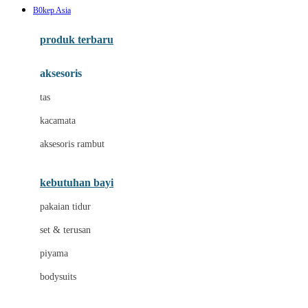
B0kep Asia
Azetabio
produk terbaru
B
aksesoris
Baabaasheepz
tas
Babiators
kacamata
Baby Dove
aksesoris rambut
Baby Jogger
Baby Rovega
kebutuhan bayi
Babybee
pakaian tidur
Banana Boat
set & terusan
Banz
piyama
Barbie
bodysuits
Beaba