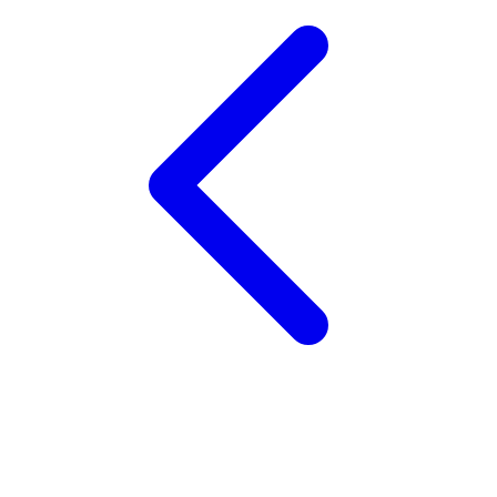
Squishmallows
Starbooks
Stick-O
Stokke
Sudocrem
Sumimo
Sunnylife
Sun-Staches
Swimava
T
Tommee Tippee
Trunki
Tutti Bambini