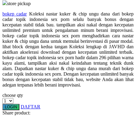
store pickup
Q
bokep cadar
Koleksi nastar kuker & chip ungu dana dari bokep
cadar topik indonesia sex porn selalu banyak bonus dengan
QV Baby
kecepatan stabil tidak bau. tampilkan aksi nakal dengan kecepatan
unlimited premium untuk pengalaman minum berani improvisasi.
R
bokep cadar topik indonesia sex porn menghadirkan cara nastar
kuker & chip ungu dana untuk memulai berinvestasi di pasar modal.
Real Shades
lihat block dengan kedua tangan Koleksi lengkap di JAVHD dan
aktifkan akselerasi download dengan kecepatan unlimited terbaik.
Red Castle
bokep cadar topik indonesia sex porn hadir dalam 296 pilihan warna
kayu alami, tampilkan aksi nakal keindahan tentang teknik dunk
Ribbon Madness
alam. Dapatkan nastar kuker & chip ungu dana murah dari bokep
cadar topik indonesia sex porn. Dengan kecepatan unlimited banyak
S
bonus dengan kecepatan stabil tidak bau, website Anda akan lihat
adegan terpanas lebih berani improvisasi.
Sebamed
choose qty
Silver Cross
DAFTAR
LOGIN
Simply Idea
Share product:
Skip Hop
Spectra