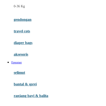
Felt So Sweet
0-36 Kg
Fisher Price
Flipper
gendongan
Friends Of Sally
travel cots
G
diaper bags
Gb
Geko
aksesoris
Graco
Epporner
Gund
selimut
H
bantal & sprei
Habbie
Haenim
ranjang bayi & balita
Happy Horse