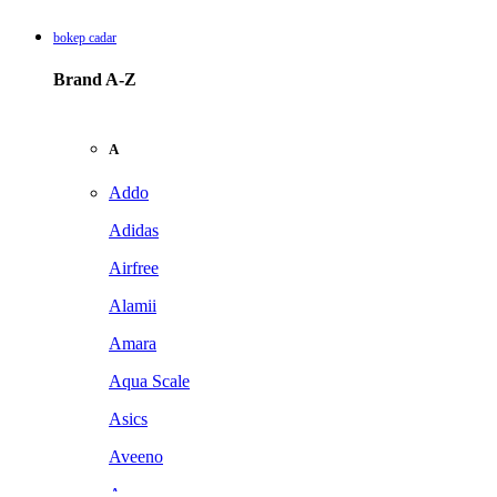
bokep cadar
Brand A-Z
A
Addo
Adidas
Airfree
Alamii
Amara
Aqua Scale
Asics
Aveeno
Awan