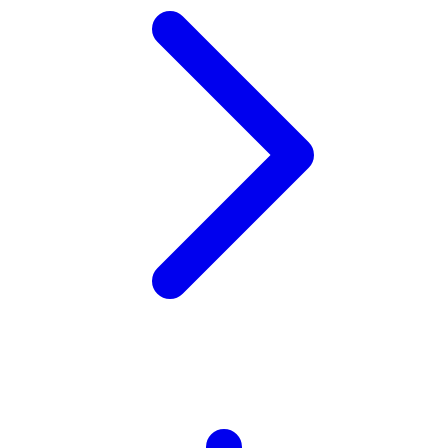
Twistshake
TY Toys
U
V
Veja
Vitaflow
Vtech
W
Waterland
Wellness
X