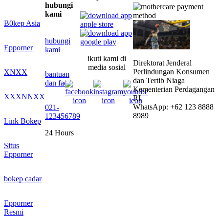
hubungi
kami
B0kep Asia
hubungi
Epporner
kami
ikuti kami di
Direktorat Jenderal
media sosial
Perlindungan Konsumen
XNXX
bantuan
dan Tertib Niaga
dan faq
Kementerian Perdagangan
XXXNNXX
RI
WhatsApp: +62 123 8888
021-
8989
123456789
Link Bokep
24 Hours
Situs
Epporner
bokep cadar
Epporner
Resmi