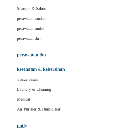
London Taxi
Shampo & Sabun
Love To Dream
perawatan rambut
perawatan mulut
M
perawatan diri
Magformers
Mama's Choice
perawatan ibu
Mamas&Papas
kesehatan & kebersihan
Mamaway
Tissue basah
Maxi Cosi
Laundry & Cleaning
Megabloks
Medical
Micro
Air Purifier & Humidifier
MiDeer
Mimi & Lula
potty
Mini Monkey