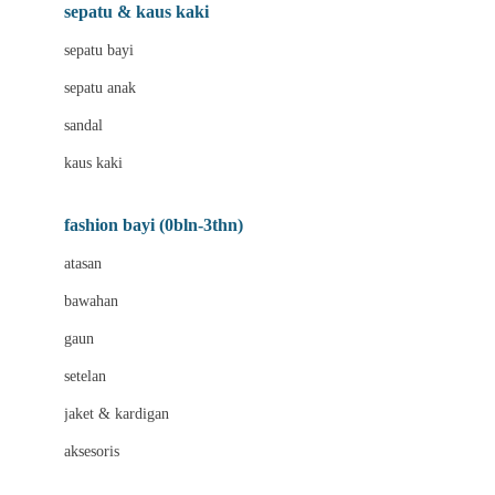
Beauty Barn
sepatu & kaus kaki
Bio Oil
sepatu bayi
Biolane
sepatu anak
Bite Fighters
sandal
Bizzi Growin
kaus kaki
Blackmores
fashion bayi (0bln-3thn)
Blooming Marvellous
atasan
Bonnels
bawahan
Bravado
gaun
Bruder
setelan
Brush Baby
jaket & kardigan
Buds Organics
aksesoris
Bugaboo
Buggygear