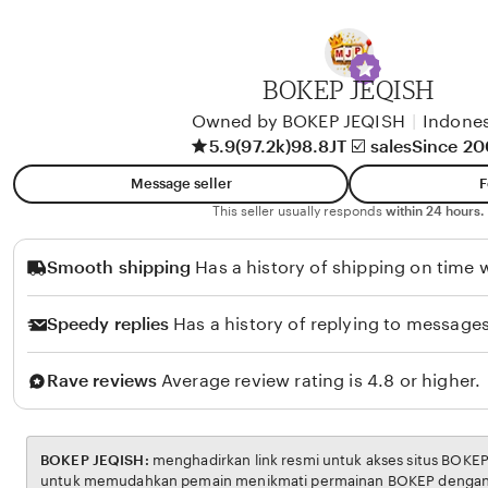
b
y
A
BOKEP JEQISH
l
i
Owned by BOKEP JEQISH
|
Indones
5.9
(97.2k)
98.8JT ☑️ sales
Since 2
k
o
Message seller
F
l
This seller usually responds
within 24 hours.
o
Smooth shipping
Has a history of shipping on time w
Speedy replies
Has a history of replying to messages
Rave reviews
Average review rating is 4.8 or higher.
BOKEP JEQISH:
menghadirkan link resmi untuk akses situs BOKEP. Platform ini dirancang
untuk memudahkan pemain menikmati permainan BOKEP dengan aman dan transparan,