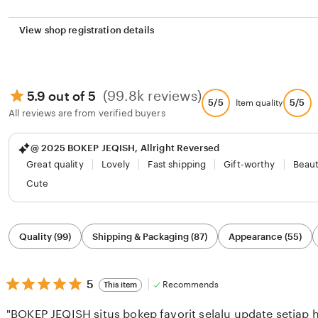
View shop registration details
(99.8k reviews)
5.9 out of 5
5/5
5/5
Item quality
All reviews are from verified buyers
@ 2025 BOKEP JEQISH, Allright Reversed
Great quality
Lovely
Fast shipping
Gift-worthy
Beaut
Cute
Filter
Quality (99)
Shipping & Packaging (87)
Appearance (55)
by
category
5
5
Recommends
This item
out
of
"BOKEP JEQISH situs bokep favorit selalu update setiap h