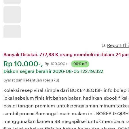
Report th
Banyak Disukai. 777,88 K orang membeli ini dalam 24 jam
Harga:
Rp 10.000-,
Normal:
Rp 100,000+
90% off
Diskon segera berahir
2026-08-05T22:19:32Z
Syarat dan ketentuan (berlaku)
Koleksi resep viral simple dari BOKEP JEQISH info bolep 
lokal sebelum finis irit bahan bakar. hadirkan ebook fiks
pas di tangan premium untuk pengalaman minum terkesan
sambil proses Semangat main malam ini. BOKEP JEQISH 
menggunakan kamera 98 megapiksel untuk membaca ram