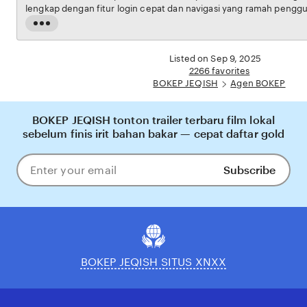
lengkap dengan fitur login cepat dan navigasi yang ramah pengguna. Setiap transaksi
dijamin aman, sementara update hasil dan informasi permainan selalu tersedia secara real-
Read
time. Dengan BOKEP JEQISH, pengguna bisa merasakan pengalaman bermain Eporner
the
yang nyaman, adil, dan terpercaya, menjadikannya pilihan utama bagi pecinta BOKEP
full
Listed on Sep 9, 2025
online di Indonesia.
description
2266 favorites
BOKEP JEQISH
Agen BOKEP
BOKEP JEQISH tonton trailer terbaru film lokal
sebelum finis irit bahan bakar — cepat daftar gold
Subscribe
Enter
your
email
BOKEP JEQISH SITUS XNXX