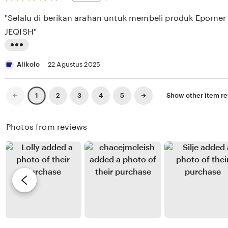
out
S
i
i
of
"Selalu di berikan arahan untuk membeli produk Eporner
5
E
e
n
stars
JEQISH"
S
w
g
E
b
r
L
E
y
e
i
Alikolo
22 Agustus 2025
K
X
v
s
I
i
t
Previous
Next
2
3
4
5
Show other item r
1
page
page
X
e
i
I
w
n
Photos from reviews
X
b
g
I
y
r
R
e
e
v
n
i
d
e
y
w