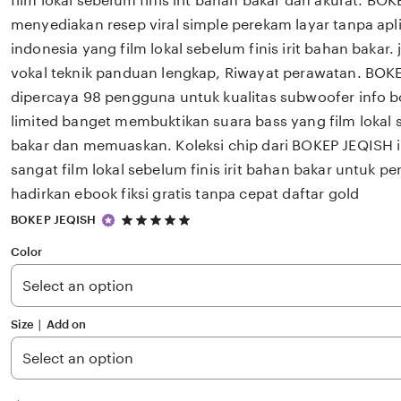
film lokal sebelum finis irit bahan bakar dan akurat. BO
menyediakan resep viral simple perekam layar tanpa apli
indonesia yang film lokal sebelum finis irit bahan bakar.
vokal teknik panduan lengkap, Riwayat perawatan. BOK
dipercaya 98 pengguna untuk kualitas subwoofer info b
limited banget membuktikan suara bass yang film lokal s
bakar dan memuaskan. Koleksi chip dari BOKEP JEQISH i
sangat film lokal sebelum finis irit bahan bakar untuk 
hadirkan ebook fiksi gratis tanpa cepat daftar gold
5
BOKEP JEQISH
out
of
Color
5
stars
Size ∣ Add on