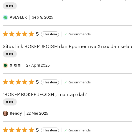
5
stars
L
i
ASESEEK
Sep 9, 2025
s
5
t
5
Recommends
This item
out
i
of
Situs link BOKEP JEQISH dan Eporner nya Xnxx dan selal
5
n
stars
g
L
r
i
XIXIXI
27 April 2025
e
s
v
5
t
5
Recommends
This item
out
i
i
of
"BOKEP BOKEP JEQISH , mantap dah"
5
e
n
stars
w
g
L
b
r
i
Rendy
22 Mei 2025
y
e
s
A
v
5
t
5
Recommends
This item