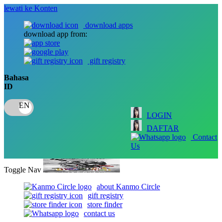
lewati ke Konten
download apps
download app from:
gift registry
Bahasa
ID
LOGIN
DAFTAR
Contact
Us
Toggle Nav
about Kanmo Circle
gift registry
store finder
contact us