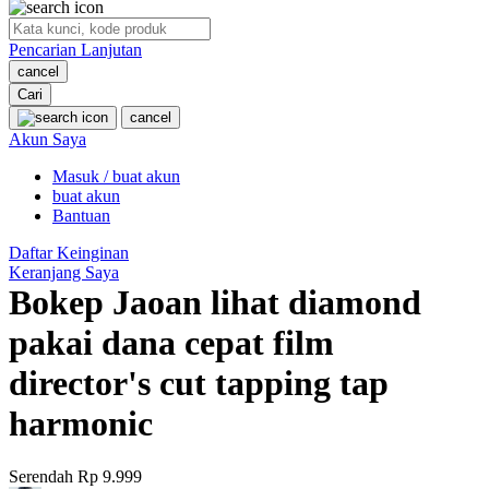
O
Pencarian Lanjutan
Oh Ma Grain
cancel
Okiedog
Cari
cancel
P
Akun Saya
Masuk / buat akun
Peachy
buat akun
Phil & Ted's
Bantuan
Philips Avent
Daftar Keinginan
Keranjang Saya
Pigeon
Bokep Jaoan lihat diamond
Playgro
pakai dana cepat film
Poled Global
director's cut tapping tap
Ponycycle
harmonic
Puma
Pureats
Serendah
Rp 9.999