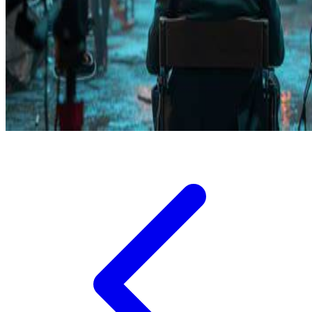
Twistshake
TY Toys
U
V
Veja
Vitaflow
Vtech
W
Waterland
Wellness
X