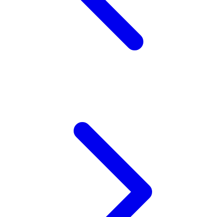
Xootz
Y
Yamatoya
Z
Zaxy
Zoggs
0-9
4Moms
59S