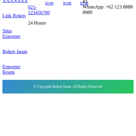
XXXNNXX
RI
WhatsApp: +62 123 8888
021-
8989
123456789
Link Bokep
24 Hours
Situs
Epporner
Bokep Jaoan
Epporner
Resmi
© Copyright Bokep Jaoan. All Rights Reserved.