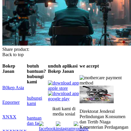
Share product:
Back to top
Bokep
butuh
unduh aplikasi
we accept
Jaoan
bantuan?
Bokep Jaoan
hubungi
kami
B0kep Asia
hubungi
Epporner
kami
ikuti kami di
Direktorat Jenderal
media sosial
Perlindungan Konsumen
XNXX
bantuan
dan Tertib Niaga
dan faq
Kementerian Perdagangan