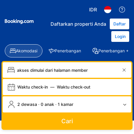
IDR
Daftarkan properti Anda
Daftar
Login
Akomodasi
Penerbangan
Penerbangan + Ho
Waktu check-in
—
Waktu check-out
2 dewasa · 0 anak · 1 kamar
Cari