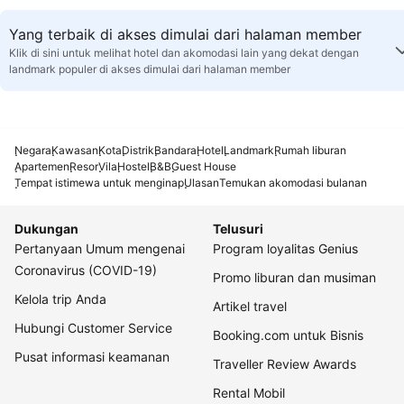
Yang terbaik di akses dimulai dari halaman member
Klik di sini untuk melihat hotel dan akomodasi lain yang dekat dengan
landmark populer di akses dimulai dari halaman member
Negara
Kawasan
Kota
Distrik
Bandara
Hotel
Landmark
Rumah liburan
Apartemen
Resor
Vila
Hostel
B&B
Guest House
Tempat istimewa untuk menginap
Ulasan
Temukan akomodasi bulanan
Dukungan
Telusuri
Pertanyaan Umum mengenai
Program loyalitas Genius
Coronavirus (COVID-19)
Promo liburan dan musiman
Kelola trip Anda
Artikel travel
Hubungi Customer Service
Booking.com untuk Bisnis
Pusat informasi keamanan
Traveller Review Awards
Rental Mobil