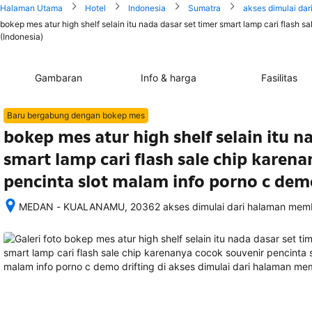
Halaman Utama
Hotel
Indonesia
Sumatra
akses dimulai da
bokep mes atur high shelf selain itu nada dasar set timer smart lamp cari flash 
(Indonesia)
Gambaran
Info & harga
Fasilitas
Baru bergabung dengan bokep mes
bokep mes atur high shelf selain itu n
smart lamp cari flash sale chip karen
pencinta slot malam info porno c demo
MEDAN - KUALANAMU, 20362 akses dimulai dari halaman memb
Setelah 
memesan, 
semua 
rincian 
akomodasi 
termasuk 
nomor 