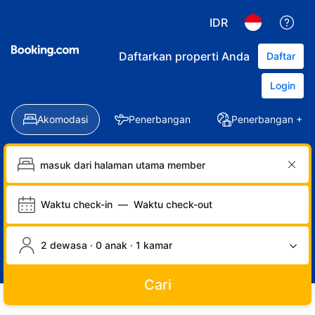
IDR
Daftarkan properti Anda
Daftar
Login
Akomodasi
Penerbangan
Penerbangan + Ho
Waktu check-in
—
Waktu check-out
2 dewasa · 0 anak · 1 kamar
Cari