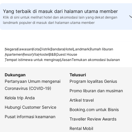
Yang terbaik di masuk dari halaman utama member
Klik di sini untuk melihat hotel dan akomodasi lain yang dekat dengan
landmark populer di masuk dari halaman utama member
Negara
Kawasan
Kota
Distrik
Bandara
Hotel
Landmark
Rumah liburan
Apartemen
Resor
Vila
Hostel
B&B
Guest House
Tempat istimewa untuk menginap
Ulasan
Temukan akomodasi bulanan
Dukungan
Telusuri
Pertanyaan Umum mengenai
Program loyalitas Genius
Coronavirus (COVID-19)
Promo liburan dan musiman
Kelola trip Anda
Artikel travel
Hubungi Customer Service
Booking.com untuk Bisnis
Pusat informasi keamanan
Traveller Review Awards
Rental Mobil