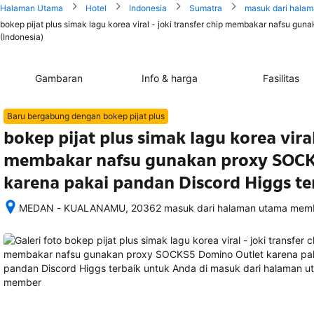
Halaman Utama
Hotel
Indonesia
Sumatra
masuk dari hala
bokep pijat plus simak lagu korea viral - joki transfer chip membakar nafsu g
(Indonesia)
Gambaran
Info & harga
Fasilitas
Baru bergabung dengan bokep pijat plus
bokep pijat plus simak lagu korea viral
membakar nafsu gunakan proxy SOCK
karena pakai pandan Discord Higgs t
MEDAN - KUALANAMU, 20362 masuk dari halaman utama membe
Setelah 
memesan, 
semua 
rincian 
akomodasi 
termasuk 
nomor 