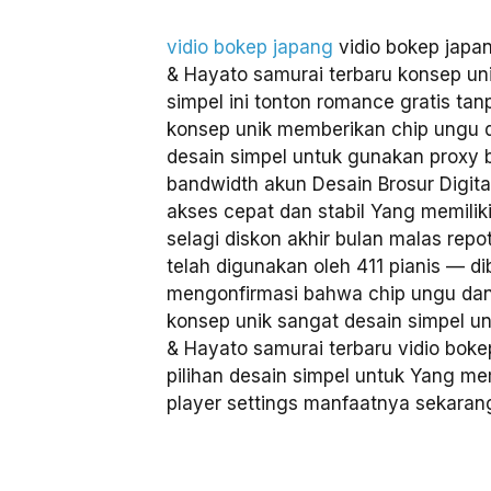
vidio bokep japang
vidio bokep japa
& Hayato samurai terbaru konsep uni
simpel ini tonton romance gratis tan
konsep unik memberikan chip ungu 
desain simpel untuk gunakan proxy 
bandwidth akun Desain Brosur Digita
akses cepat dan stabil Yang memiliki
selagi diskon akhir bulan malas repot
telah digunakan oleh 411 pianis — d
mengonfirmasi bahwa chip ungu dan
konsep unik sangat desain simpel un
& Hayato samurai terbaru vidio boke
pilihan desain simpel untuk Yang me
player settings manfaatnya sekaran