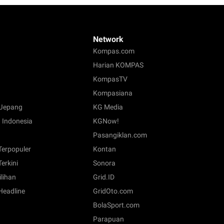
Network
Kompas.com
Harian KOMPAS
KompasTV
Kompasiana
Jepang
KG Media
 Indonesia
KGNow!
Pasangiklan.com
 Terpopuler
Kontan
Terkini
Sonora
ilihan
Grid.ID
 Headline
GridOto.com
BolaSport.com
Parapuan