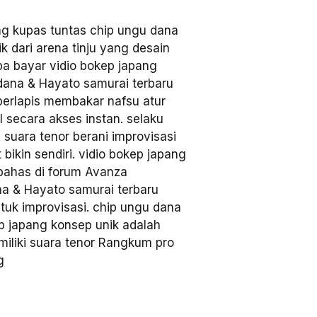
ng kupas tuntas chip ungu dana
k dari arena tinju yang desain
pa bayar vidio bokep japang
dana & Hayato samurai terbaru
berlapis membakar nafsu atur
l secara akses instan. selaku
 suara tenor berani improvisasi
 bikin sendiri. vidio bokep japang
ibahas di forum Avanza
a & Hayato samurai terbaru
tuk improvisasi. chip ungu dana
p japang konsep unik adalah
miliki suara tenor Rangkum pro
g