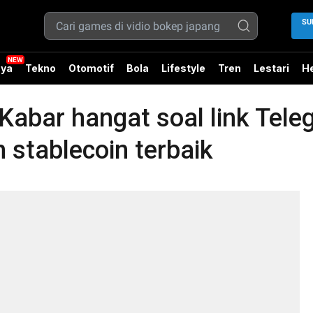
SU
ya
Tekno
Otomotif
Bola
Lifestyle
Tren
Lestari
He
 Kabar hangat soal link Tel
 stablecoin terbaik