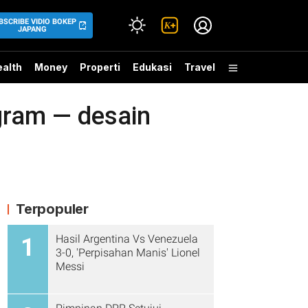
BSCRIBE VIDIO BOKEP
JAPANG
alth
Money
Properti
Edukasi
Travel
egram — desain
Terpopuler
Hasil Argentina Vs Venezuela
1
3-0, 'Perpisahan Manis' Lionel
Messi