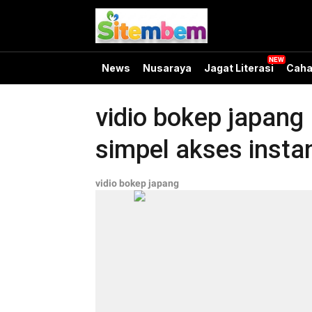
News
Nusaraya
Jagat Literasi
Caha
vidio bokep japang
simpel akses instan
vidio bokep japang