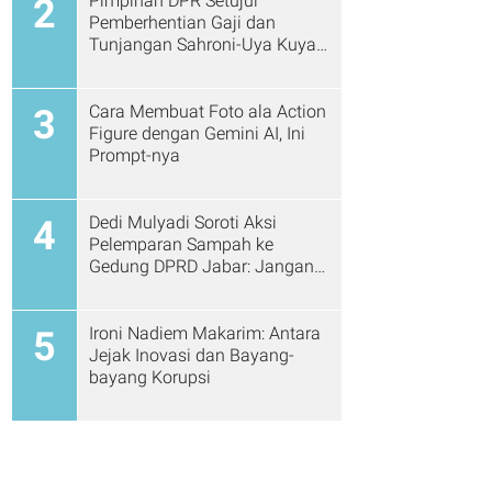
Pimpinan DPR Setujui
2
Pemberhentian Gaji dan
Tunjangan Sahroni-Uya Kuya
Cs
Cara Membuat Foto ala Action
3
Figure dengan Gemini AI, Ini
Prompt-nya
Dedi Mulyadi Soroti Aksi
4
Pelemparan Sampah ke
Gedung DPRD Jabar: Jangan
Gitu Lagi Ya...
Ironi Nadiem Makarim: Antara
5
Jejak Inovasi dan Bayang-
bayang Korupsi