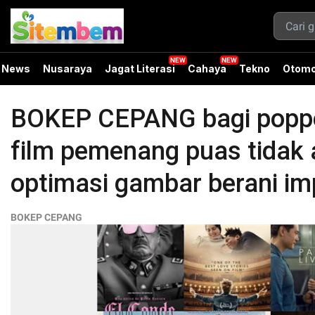
News
Nusaraya
Jagat Literasi
Cahaya
Tekno
Otomo
BOKEP CEPANG bagi poppe
film pemenang puas tidak 
optimasi gambar berani imp
BOKEP CEPANG