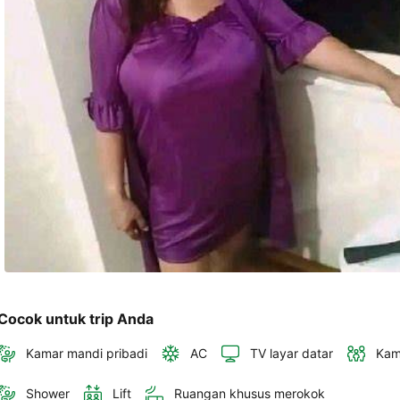
akan 
disertakan 
dalam 
konfirmasi 
pemesanan 
dan 
akun 
Anda.
Cocok untuk trip Anda
Kamar mandi pribadi
AC
TV layar datar
Kam
Shower
Lift
Ruangan khusus merokok