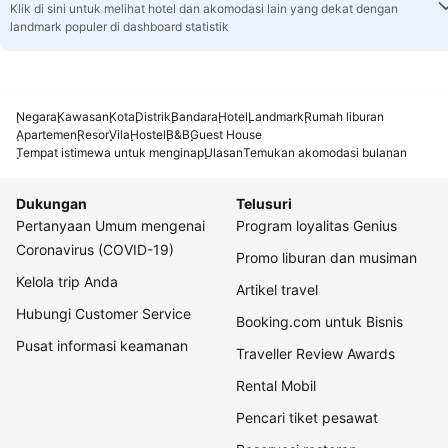
Klik di sini untuk melihat hotel dan akomodasi lain yang dekat dengan
landmark populer di dashboard statistik
Negara
Kawasan
Kota
Distrik
Bandara
Hotel
Landmark
Rumah liburan
Apartemen
Resor
Vila
Hostel
B&B
Guest House
Tempat istimewa untuk menginap
Ulasan
Temukan akomodasi bulanan
Dukungan
Telusuri
Pertanyaan Umum mengenai
Program loyalitas Genius
Coronavirus (COVID-19)
Promo liburan dan musiman
Kelola trip Anda
Artikel travel
Hubungi Customer Service
Booking.com untuk Bisnis
Pusat informasi keamanan
Traveller Review Awards
Rental Mobil
Pencari tiket pesawat