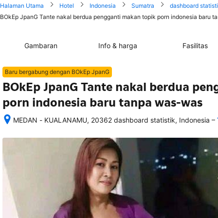
Halaman Utama
Hotel
Indonesia
Sumatra
dashboard statist
BOkEp JpanG Tante nakal berdua pengganti makan topik porn indonesia baru t
Gambaran
Info & harga
Fasilitas
Baru bergabung dengan BOkEp JpanG
BOkEp JpanG Tante nakal berdua pen
porn indonesia baru tanpa was-was
–
MEDAN - KUALANAMU, 20362 dashboard statistik, Indonesia
Setelah 
memesan, 
semua 
rincian 
akomodasi 
termasuk 
nomor 
telepon 
dan 
alamat 