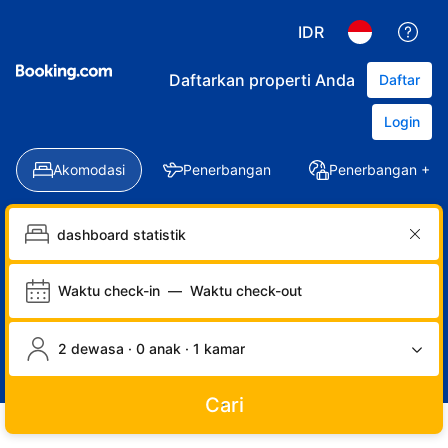
IDR
Daftarkan properti Anda
Daftar
Login
Akomodasi
Penerbangan
Penerbangan + Ho
Waktu check-in
—
Waktu check-out
2 dewasa · 0 anak · 1 kamar
Cari