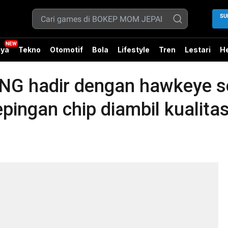
SU
ya
Tekno
Otomotif
Bola
Lifestyle
Tren
Lestari
He
 hadir dengan hawkeye se
pingan chip diambil kualita