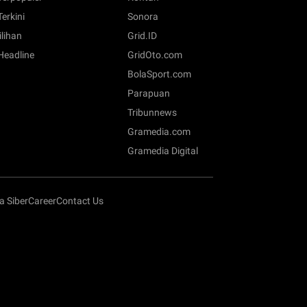
Terkini
Sonora
ilihan
Grid.ID
 Headline
GridOto.com
BolaSport.com
Parapuan
Tribunnews
Gramedia.com
Gramedia Digital
 Siber
Career
Contact Us