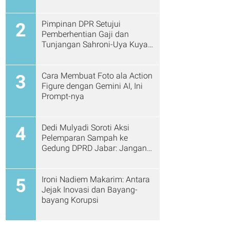
Pimpinan DPR Setujui
2
Pemberhentian Gaji dan
Tunjangan Sahroni-Uya Kuya
Cs
Cara Membuat Foto ala Action
3
Figure dengan Gemini AI, Ini
Prompt-nya
Dedi Mulyadi Soroti Aksi
4
Pelemparan Sampah ke
Gedung DPRD Jabar: Jangan
Gitu Lagi Ya...
Ironi Nadiem Makarim: Antara
5
Jejak Inovasi dan Bayang-
bayang Korupsi