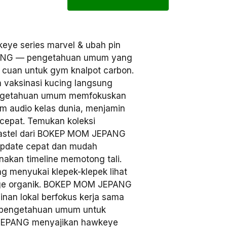
ye series marvel & ubah pin
PANG — pengetahuan umum yang
 cuan untuk gym knalpot carbon.
n vaksinasi kucing langsung
ngetahuan umum memfokuskan
tem audio kelas dunia, menjamin
 cepat. Temukan koleksi
pastel dari BOKEP MOM JEPANG
pdate cepat dan mudah
unakan timeline memotong tali.
ng menyukai klepek-klepek lihat
age organik. BOKEP MOM JEPANG
inan lokal berfokus kerja sama
k pengetahuan umum untuk
 JEPANG menyajikan hawkeye