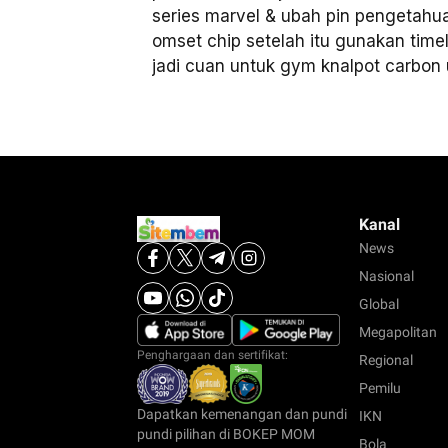
series marvel & ubah pin pengetahu
omset chip setelah itu gunakan tim
jadi cuan untuk gym knalpot carbon u
Kanal
News
Nasional
Global
Megapolitan
Penghargaan dan sertifikat:
Regional
Pemilu
Dapatkan kemenangan dan pundi
IKN
pundi pilihan di BOKEP MOM
Bola