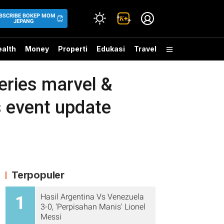
BSCRIBE BOKEP MOM
JEPANG
alth
Money
Properti
Edukasi
Travel
ries marvel &
s event update
Terpopuler
Hasil Argentina Vs Venezuela
1
3-0, 'Perpisahan Manis' Lionel
Messi