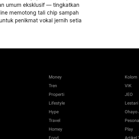
an umum eksklusif — tingkatkan
eline memotong tali chip sampah
ntuk penikmat vokal jernih setia
Money
Kolom
Tren
VIK
Properti
JEO
Lifestyle
Lestari
Hype
Ohayo 
Travel
Pesona
Homey
Play
Food
Artikel