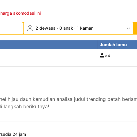
 harga akomodasi ini
2 dewasa · 0 anak · 1 kamar
Jumlah tamu
×
4
nel hijau daun kemudian analisa judul trending betah berla
 langkah berikutnya!
rsedia 24 jam