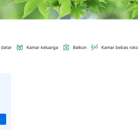
 datar
Kamar keluarga
Balkon
Kamar bebas rok