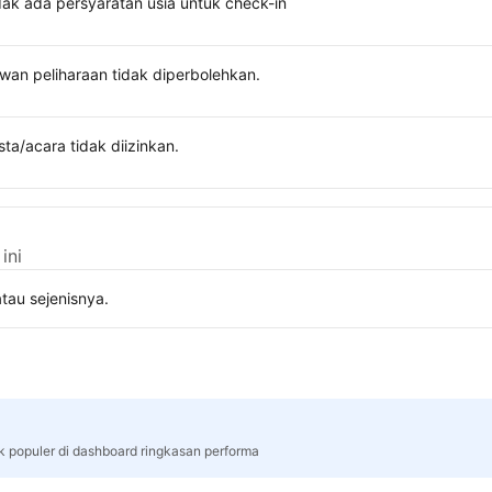
dak ada persyaratan usia untuk check-in
wan peliharaan tidak diperbolehkan.
sta/acara tidak diizinkan.
ini
tau sejenisnya.
rk populer di dashboard ringkasan performa