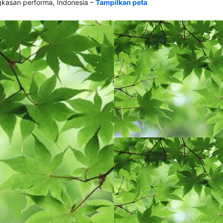
–
asan performa, Indonesia
Tampilkan peta