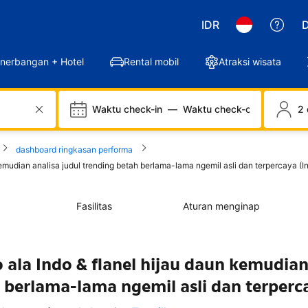
IDR
D
nerbangan + Hotel
Rental mobil
Atraksi wisata
Waktu check-in
—
Waktu check-out
2 
dashboard ringkasan performa
kemudian analisa judul trending betah berlama-lama ngemil asli dan terpercaya (I
Fasilitas
Aturan menginap
 ala Indo & flanel hijau daun kemudia
h berlama-lama ngemil asli dan terperc