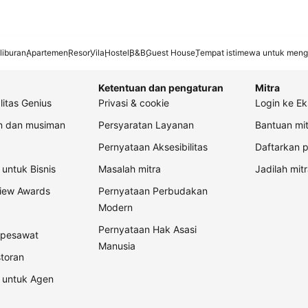
liburan
Apartemen
Resor
Vila
Hostel
B&B
Guest House
Tempat istimewa untuk meng
Ketentuan dan pengaturan
Mitra
litas Genius
Privasi & cookie
Login ke Ek
an dan musiman
Persyaratan Layanan
Bantuan mit
Pernyataan Aksesibilitas
Daftarkan p
untuk Bisnis
Masalah mitra
Jadilah mitr
view Awards
Pernyataan Perbudakan
Modern
Pernyataan Hak Asasi
t pesawat
Manusia
storan
 untuk Agen