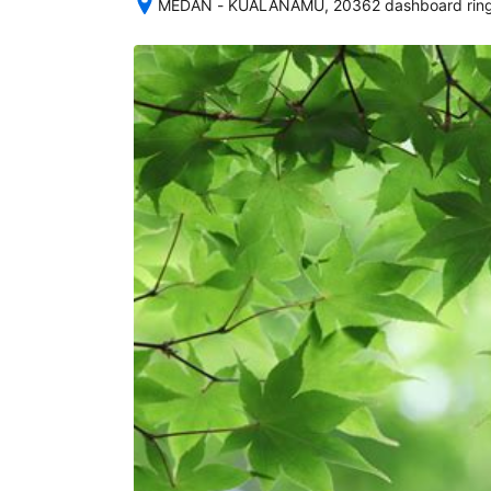
MEDAN - KUALANAMU, 20362 dashboard ringk
Setelah 
memesan, 
semua 
rincian 
akomodasi 
termasuk 
nomor 
telepon 
dan 
alamat 
akan 
disertakan 
dalam 
konfirmasi 
pemesanan 
dan 
akun 
Anda.