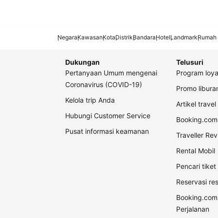
Negara
Kawasan
Kota
Distrik
Bandara
Hotel
Landmark
Rumah 
Dukungan
Telusuri
Pertanyaan Umum mengenai
Program loya
Coronavirus (COVID-19)
Promo libur
Kelola trip Anda
Artikel travel
Hubungi Customer Service
Booking.com 
Pusat informasi keamanan
Traveller Re
Rental Mobil
Pencari tike
Reservasi re
Booking.com
Perjalanan