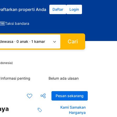
aftarkan properti Anda
Daftar
Login
Taksi bandara
Cari
dewasa · 0 anak · 1 kamar
ndonesia)
Informasi penting
Belum ada ulasan
Pesan sekarang
n
aya
Kami Samakan
Harganya