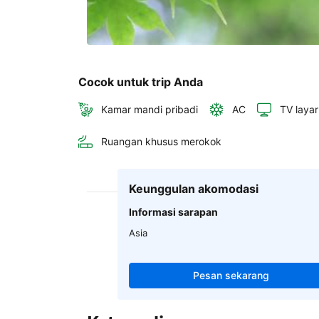
Cocok untuk trip Anda
Kamar mandi pribadi
AC
TV layar
Ruangan khusus merokok
Keunggulan akomodasi
Informasi sarapan
Asia
Pesan sekarang