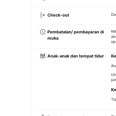
Da
Check-out
Ke
Pembatalan/ pembayaran di
ak
muka
op
Anak-anak dan tempat tidur
Ke
An
Un
ju
Ke
Ti