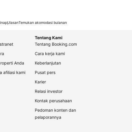
inap
Ulasan
Temukan akomodasi bulanan
Tentang Kami
stranet
Tentang Booking.com
ra
Cara kerja kami
roperti Anda
Keberlanjutan
a afiliasi kami
Pusat pers
Karier
Relasi investor
Kontak perusahaan
Pedoman konten dan
pelaporannya